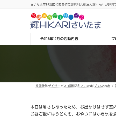
コ
ナ
さいたま市見沼区にある特定非営利活動法人輝HIKARIが運営す
ン
ビ
テ
ゲ
ン
ー
ツ
シ
へ
ョ
ス
ン
キ
に
ッ
移
令和7年12月の活動内容
ブ
プ
動
放課後等デイサービス 輝HIKARIさいたま|さいたま市
本日は暑さもあったため、お出かけはせず室
お昼ご飯にはうどんを、おやつにはかき氷を