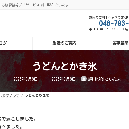
る放課後等デイサービス 輝HIKARIさいたま
施設のご利用や見学のお問
048-793-
平日10:00～18:00 ／ 土
ログ
施設のご案内
各事業所
うどんとかき氷
最
2025年9月8日
2025年9月8日
輝HIKARIさいたま
終
更
新
日
活動のようす
うどんとかき氷
時
:
内で過ごしました。
食べました。